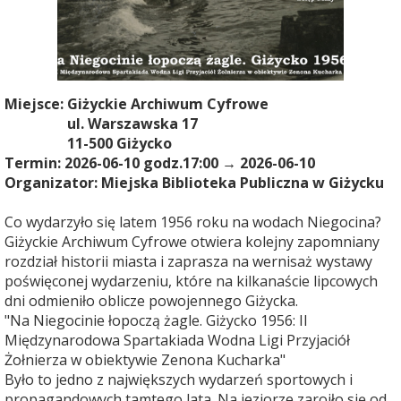
Miejsce:
Giżyckie Archiwum Cyfrowe
ul. Warszawska 17
11-500 Giżycko
Termin: 2026-06-10 godz.17:00 → 2026-06-10
Organizator: Miejska Biblioteka Publiczna w Giżycku
Co wydarzyło się latem 1956 roku na wodach Niegocina?
Giżyckie Archiwum Cyfrowe otwiera kolejny zapomniany
rozdział historii miasta i zaprasza na wernisaż wystawy
poświęconej wydarzeniu, które na kilkanaście lipcowych
dni odmieniło oblicze powojennego Giżycka.
"Na Niegocinie łopoczą żagle. Giżycko 1956: II
Międzynarodowa Spartakiada Wodna Ligi Przyjaciół
Żołnierza w obiektywie Zenona Kucharka"
Było to jedno z największych wydarzeń sportowych i
propagandowych tamtego lata. Na jeziorze zaroiło się od