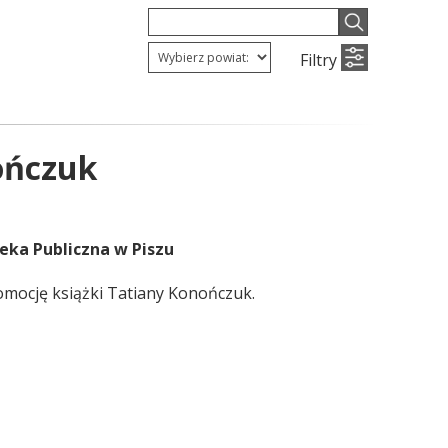
Filtry
ończuk
eka Publiczna w Piszu
omocję książki Tatiany Konończuk.