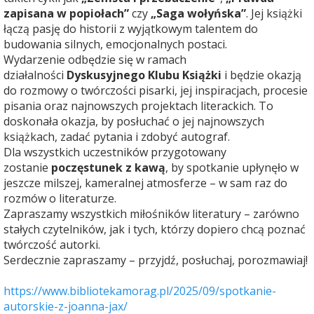
zapisana w popiołach”
czy
„Saga wołyńska”
. Jej książki
łączą pasję do historii z wyjątkowym talentem do
budowania silnych, emocjonalnych postaci.
Wydarzenie odbędzie się w ramach
działalności
Dyskusyjnego Klubu Książki
i będzie okazją
do rozmowy o twórczości pisarki, jej inspiracjach, procesie
pisania oraz najnowszych projektach literackich. To
doskonała okazja, by posłuchać o jej najnowszych
książkach, zadać pytania i zdobyć autograf.
Dla wszystkich uczestników przygotowany
zostanie
poczęstunek z kawą
, by spotkanie upłynęło w
jeszcze milszej, kameralnej atmosferze – w sam raz do
rozmów o literaturze.
Zapraszamy wszystkich miłośników literatury – zarówno
stałych czytelników, jak i tych, którzy dopiero chcą poznać
twórczość autorki.
Serdecznie zapraszamy – przyjdź, posłuchaj, porozmawiaj!
https://www.bibliotekamorag.pl/2025/09/spotkanie-
autorskie-z-joanna-jax/