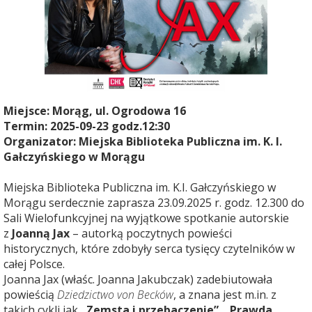
Miejsce:
Morąg, ul. Ogrodowa 16
Termin: 2025-09-23 godz.12:30
Organizator: Miejska Biblioteka Publiczna im. K. I.
Gałczyńskiego w Morągu
Miejska Biblioteka Publiczna im. K.I. Gałczyńskiego w
Morągu serdecznie zaprasza 23.09.2025 r. godz. 12.300 do
Sali Wielofunkcyjnej na wyjątkowe spotkanie autorskie
z
Joanną Jax
– autorką poczytnych powieści
historycznych, które zdobyły serca tysięcy czytelników w
całej Polsce.
Joanna Jax (właśc. Joanna Jakubczak) zadebiutowała
powieścią
Dziedzictwo von Becków
, a znana jest m.in. z
takich cykli jak
„Zemsta i przebaczenie”
,
„Prawda